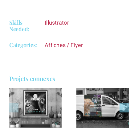
Skills
Illustrator
Needed:
Categories:
Affiches / Flyer
Projets connexes
Habillage
d’un
r
utilitaire
Beach Flag
pour la
Sevetys
e
Clinique
vétérinaire