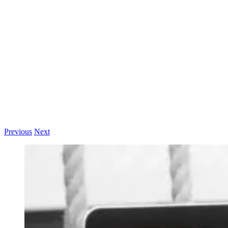
Passer
au
contenu
Previous
Next
View
Larger
Image