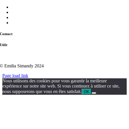
Sites web
Logo
Supports de communication
Tarifs
Contact
Utile
Mentions légales
© Emilia Simandy 2024
Page load link
Nous utilisons des cookies pour vous garantir la meilleure
expérience sur notre site web. Si vous continuez à utiliser ce site,
nous supposerons que vous en êtes satisfait.
OK
Aller
en
haut