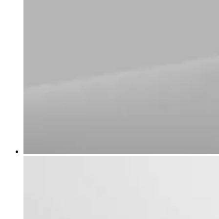
View
Larger
Image