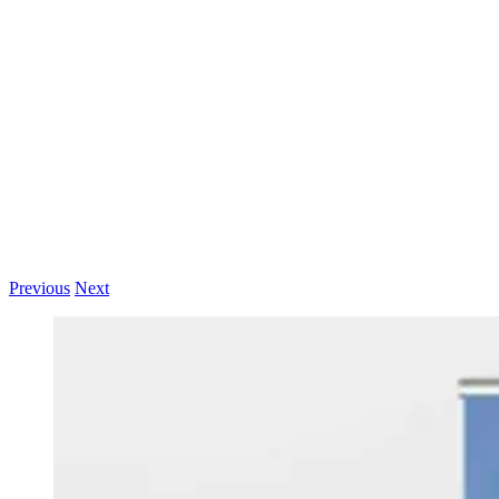
Passer
au
contenu
Previous
Next
View
Larger
Image