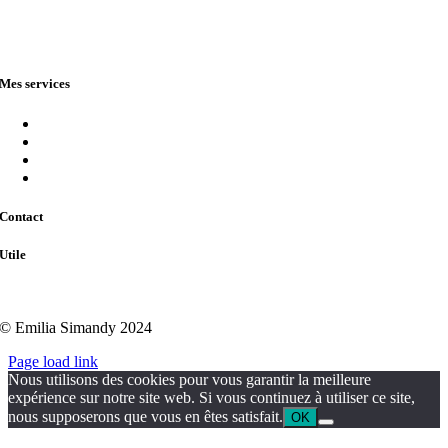
Mes services
Sites web
Logo
Supports de communication
Tarifs
Contact
Utile
Mentions légales
© Emilia Simandy 2024
Page load link
Nous utilisons des cookies pour vous garantir la meilleure
expérience sur notre site web. Si vous continuez à utiliser ce site,
nous supposerons que vous en êtes satisfait.
OK
Aller