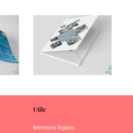
 rabats
Vets
Utile
Mentions légales