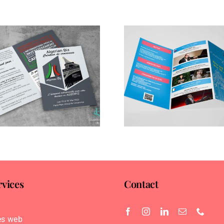
Plaquette Festival
Pochette à
Lille Clef de Soleil
Family
2022
rvices
Contact
es web